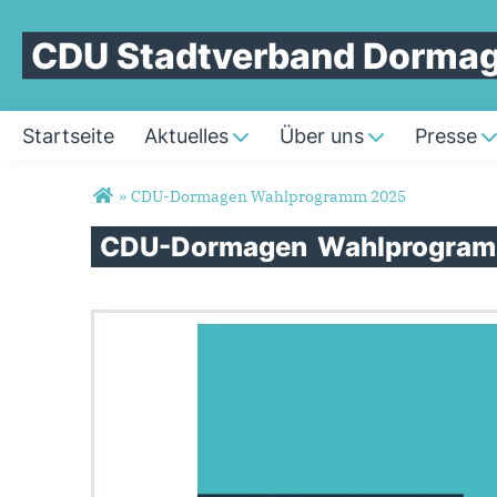
CDU Stadtverband Dorma
Startseite
Aktuelles
Über uns
Presse
Sie sind hier
»
CDU-Dormagen Wahlprogramm 2025
CDU-Dormagen
Wahlprogra