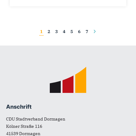
Seiten
1
2
3
4
5
6
7
Fußbereich
Anschrift
CDU Stadtverband Dormagen
Kölner Straße 116
41539
Dormagen