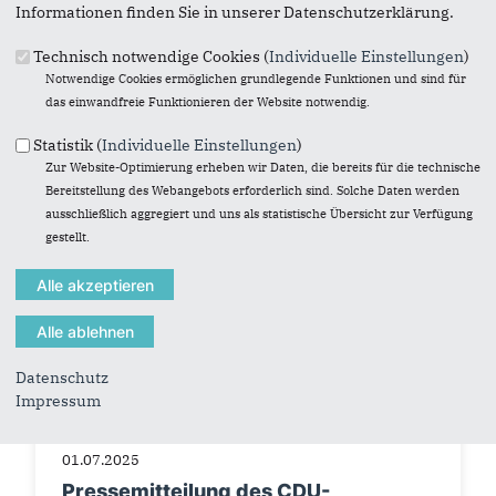
Am Freitag, den 29. Mai 2026 lädt der
Informationen finden Sie in unserer Datenschutzerklärung.
Kreistagsabgeordnete Andreas Buchartz (CDU)
interessierte Bürgerinnen und Bürger ein zum
Technisch notwendige Cookies (
Individuelle Einstellungen
)
Gespräch ein.
Notwendige Cookies ermöglichen grundlegende Funktionen und sind für
das einwandfreie Funktionieren der Website notwendig.
Statistik (
Individuelle Einstellungen
)
Zur Website-Optimierung erheben wir Daten, die bereits für die technische
Bereitstellung des Webangebots erforderlich sind. Solche Daten werden
ausschließlich aggregiert und uns als statistische Übersicht zur Verfügung
gestellt.
Datenschutz
Impressum
01.07.2025
Pressemitteilung des CDU-