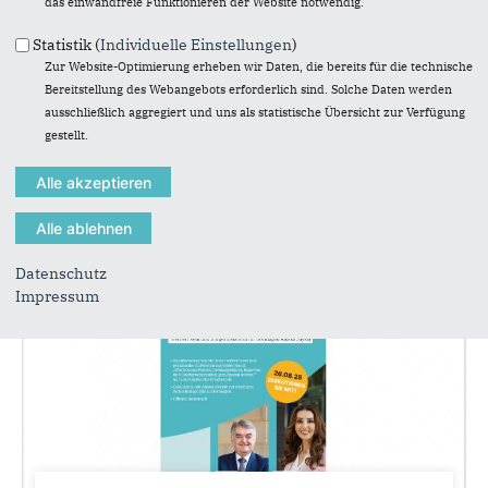
das einwandfreie Funktionieren der Website notwendig.
04.10.2025
Statistik (
Individuelle Einstellungen
)
Pressemitteilung der CDU-Fraktion
Zur Website-Optimierung erheben wir Daten, die bereits für die technische
im Rat der Stadt Dormagen (11. WP)
Bereitstellung des Webangebots erforderlich sind. Solche Daten werden
Pressemitteilung zur Berichterstattung in der
ausschließlich aggregiert und uns als statistische Übersicht zur Verfügung
NGZ vom 02.10.2025
gestellt.
Datenschutz
Impressum