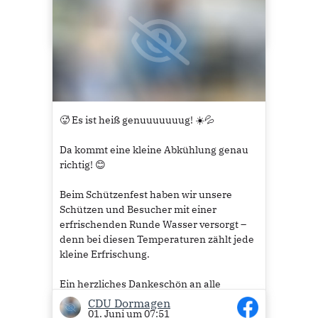
65
🥵 Es ist heiß genuuuuuuug! ☀️💦
Da kommt eine kleine Abkühlung genau
richtig! 😊
Beim Schützenfest haben wir unsere
Schützen und Besucher mit einer
erfrischenden Runde Wasser versorgt –
denn bei diesen Temperaturen zählt jede
kleine Erfrischung.
Ein herzliches Dankeschön an alle
Schützen für euren Einsatz und eure
CDU Dormagen
01. Juni um 07:51
gelebte Tradition. Wir wünschen euch