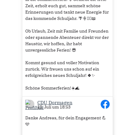
Zeit, erholt euch gut, sammelt schöne
Erinnerungen und tankt neue Energie für
das kommende Schuljahr. 🌴🍦🚴‍♀️📖
Ob Urlaub, Zeit mit Familie und Freunden
oder spannende Abenteuer direkt vor der
Haustür, wir hoffen, ihr habt
unvergessliche Ferien! 😎
Kommt gesund und voller Motivation
zurück. Wir freuen uns schon auf ein
erfolgreiches neues Schuljahr! 🍀✨
Schöne Sommerferien!☀️🌊
#CDUDormagen
#Dormagen
CDU Dormagen
12. Juli um 18:53
#Sommerferien
#SchöneFerien
#Erholung
#Schulferien
Danke Andreas, für dein Engagement 💪
#GemeinsamFürDormagen
🩵
3