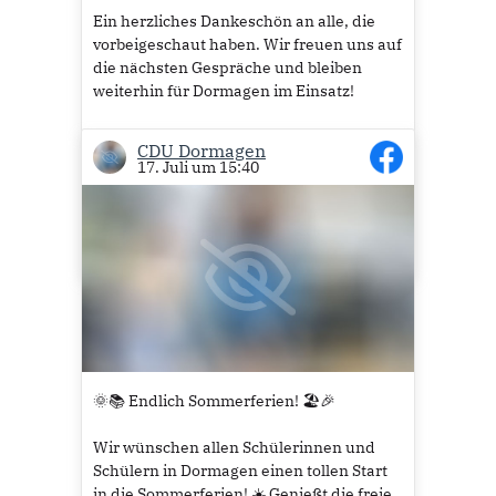
Ein herzliches Dankeschön an alle, die
vorbeigeschaut haben. Wir freuen uns auf
die nächsten Gespräche und bleiben
weiterhin für Dormagen im Einsatz!
#CDU
#CDUDormagen
#Dormagen
CDU Dormagen
#Sommergespräch
#ImGespräch
17. Juli um 15:40
#PolitikVorOrt
#Zuhören
#GemeinsamFürDormagen
10
🌞📚 Endlich Sommerferien! 🏖️🎉
Wir wünschen allen Schülerinnen und
Schülern in Dormagen einen tollen Start
in die Sommerferien! ☀️ Genießt die freie