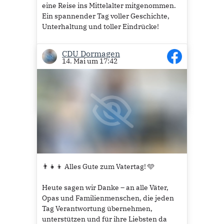
eine Reise ins Mittelalter mitgenommen.
Ein spannender Tag voller Geschichte,
Unterhaltung und toller Eindrücke!
Wer von euch war auch dort? ⚔️✨
CDU Dormagen
14. Mai um 17:42
Habt Ihr auch erkannt, wer unter der
Rüstung steckt?
5
👨‍👧‍👦 Alles Gute zum Vatertag! 🩵
Heute sagen wir Danke – an alle Väter,
Opas und Familienmenschen, die jeden
Tag Verantwortung übernehmen,
unterstützen und für ihre Liebsten da