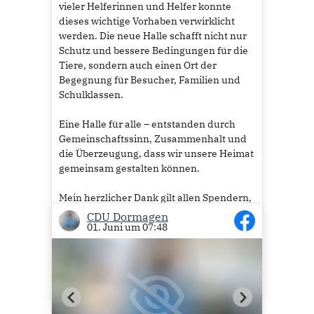
vieler Helferinnen und Helfer konnte
dieses wichtige Vorhaben verwirklicht
werden. Die neue Halle schafft nicht nur
Schutz und bessere Bedingungen für die
Tiere, sondern auch einen Ort der
Begegnung für Besucher, Familien und
Schulklassen.
Eine Halle für alle – entstanden durch
Gemeinschaftssinn, Zusammenhalt und
die Überzeugung, dass wir unsere Heimat
gemeinsam gestalten können.
Mein herzlicher Dank gilt allen Spendern,
Unterstützern und Ehrenamtlichen, die
CDU Dormagen
01. Juni um 07:48
dieses Projekt möglich gemacht haben.
Ich freue mich darauf, die weitere
Entwicklung des Eselparks zu begleiten.
7