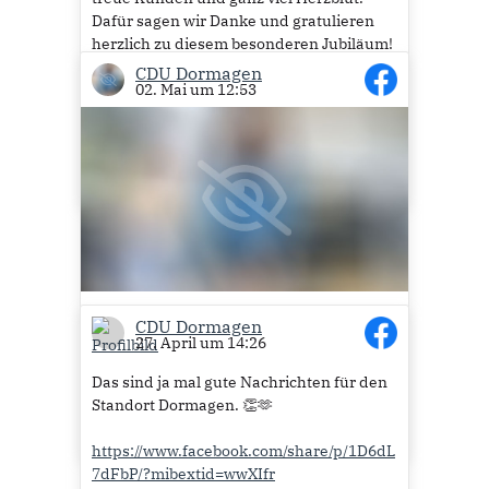
Dafür sagen wir Danke und gratulieren
herzlich zu diesem besonderen Jubiläum!
🎉
CDU Dormagen
02. Mai um 12:53
Auf die nächsten 50 Jahre voller Genuss,
Tradition und bester Spargelmomente! 🥳
37
Unterstützung die ankommt. 💪
CDU Dormagen
27. April um 14:26
https://www.facebook.com/share/p/1a3sS
Das sind ja mal gute Nachrichten für den
AHieb/?mibextid=wwXIfr
Standort Dormagen. 👏🫶
8
https://www.facebook.com/share/p/1D6dL
7dFbP/?mibextid=wwXIfr