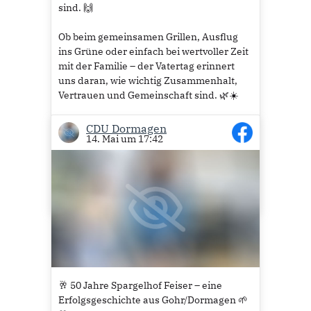
sind. 🙌
Ob beim gemeinsamen Grillen, Ausflug
ins Grüne oder einfach bei wertvoller Zeit
mit der Familie – der Vatertag erinnert
uns daran, wie wichtig Zusammenhalt,
Vertrauen und Gemeinschaft sind. 🌿☀️
Die CDU Dormagen wünscht allen einen
CDU Dormagen
14. Mai um 17:42
schönen Feiertag, viele besondere
Momente und Zeit mit den Menschen, die
einem am Herzen liegen. 🍻😊
2
🥂 50 Jahre Spargelhof Feiser – eine
Erfolgsgeschichte aus Gohr/Dormagen 🌱