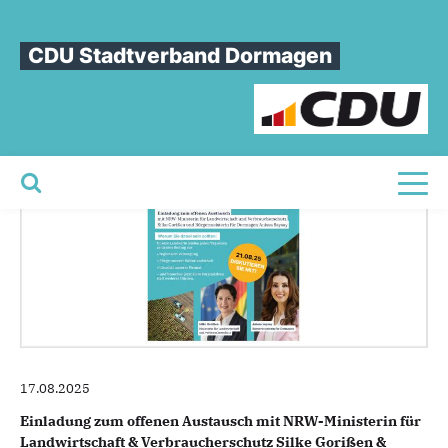
Sie sind hier
»
Dormagen Talk der CDU Dormagen
CDU Stadtverband Dormagen
Dormagen
Talk
der
CDU
Dormagen
Toggl
17.08.2025
Einladung zum offenen Austausch mit NRW-Ministerin für
Landwirtschaft & Verbraucherschutz Silke Gorißen &