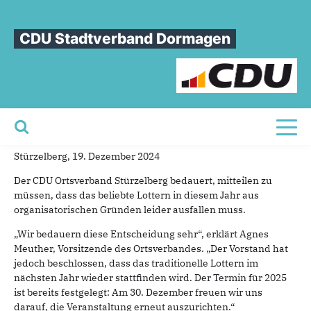
Sie sind hier
»
Presseinfo CDU Ortsverband Stürzelberg
CDU Stadtverband Dormagen
Presseinfo
CDU
Ortsverband
Stürzelberg
20.12.2024
Beliebtes Lottern fällt dieses Jahr aus
Toggl
Stürzelberg, 19. Dezember 2024
Der CDU Ortsverband Stürzelberg bedauert, mitteilen zu
müssen, dass das beliebte Lottern in diesem Jahr aus
organisatorischen Gründen leider ausfallen muss.
„Wir bedauern diese Entscheidung sehr“, erklärt Agnes
Meuther, Vorsitzende des Ortsverbandes. „Der Vorstand hat
jedoch beschlossen, dass das traditionelle Lottern im
nächsten Jahr wieder stattfinden wird. Der Termin für 2025
ist bereits festgelegt: Am 30. Dezember freuen wir uns
darauf, die Veranstaltung erneut auszurichten.“