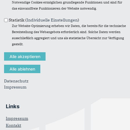
Notwendige Cookies ermöglichen grundlegende Funktionen und sind für
das einwandfreie Funktionieren der Website notwendig.
Anschrift
Statistik (
Individuelle Einstellungen
)
CDU Stadtverband Dormagen
Zur Website-Optimierung erheben wir Daten, die bereits für die technische
Kölner Straße 116
Bereitstellung des Webangebots erforderlich sind. Solche Daten werden
41539
Dormagen
ausschließlich aggregiert und uns als statistische Übersicht zur Verfügung
E-Mail:
stadtverband@cdu-dormagen.de
gestellt.
Im Web
CDU Deutschlands
CDU NRW
Datenschutz
Landesgruppe Bundestag
Impressum
Landtagsfraktion
Links
Impressum
Kontakt