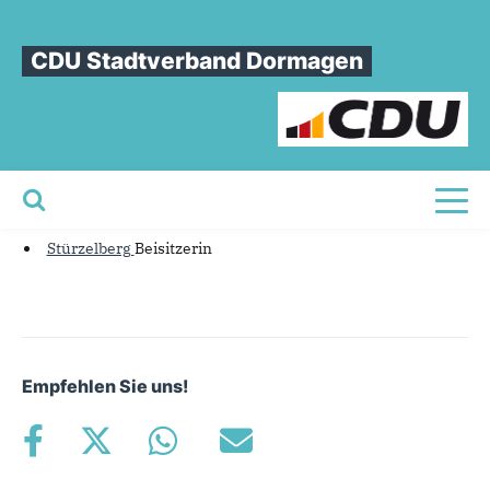
Sie sind hier
»
Bärbel Hoffmann
CDU Stadtverband Dormagen
Bärbel
Hoffmann
Stürzelbergm Beisitzerin
Toggl
Ortsverband
Stürzelberg
Beisitzerin
Empfehlen Sie uns!